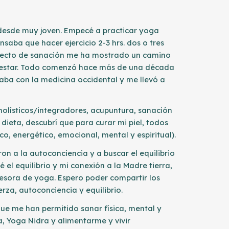
desde muy joven. Empecé a practicar yoga
saba que hacer ejercicio 2-3 hrs. dos o tres
ayecto de sanación me ha mostrado un camino
enestar. Todo comenzó hace más de una década
uraba con la medicina occidental y me llevó a
holísticos/integradores, acupuntura, sanación
 dieta, descubrí que para curar
mi piel
, todos
ico, energético, emocional, mental y espiritual).
on a la autoconciencia y a buscar el equilibrio
 el equilibrio y
mi
conexión a la
Madre
tierra,
fesora de yoga. Espero poder compartir los
rza, autoconciencia y equilibrio.
 que me han permitido sanar física, mental y
a, Yoga Nidra y alimentarme y vivir