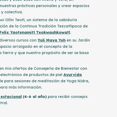
uestras prácticas personales y crear espacios
y colectiva.
 Ollin Teotl, un sistema de la sabiduría
ión de la Continua Tradici
ó
n Tezcatlipoca de
Felix Yaotenamitl Teokwauhkowatl
.
d
iversos cursos con
Yoli Maya Yeh
en su Jardín
spacio arraigado en el concepto de la
 tierra y que nuestro propósito de ser se basa
n mis ofertas de
Consejería de Bienestar con
 electrónico de productos de piel
Ayurvida
le para sesiones de meditaci
ó
n de Yoga Nidra,
para más información.
 estacional
(4-6 al año)
para recibir consejos
tral.