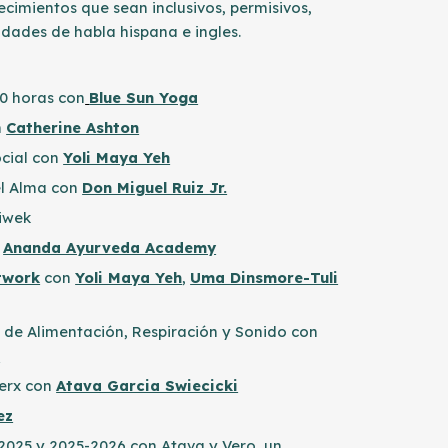
cimientos que sean inclusivos, permisivos,
dades de habla hispana e ingles.
0 horas con
Blue Sun Yoga
n
Catherine Ashton
cial con
Yoli Maya Yeh
el Alma con
Don Miguel Ruiz Jr.
Siwek
n
Ananda Ayurveda Academy
twork
con
Yoli Maya Yeh
,
Uma Dinsmore-Tuli
 de Alimentación, Respiración y Sonido con
a
derx con
Atava Garcia Swiecicki
ez
025 y 2025-2026 con Atava y Vero, un