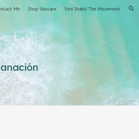
ontact Me
Shop Skincare
Yoni Shakti The Movement
ion
Sanación