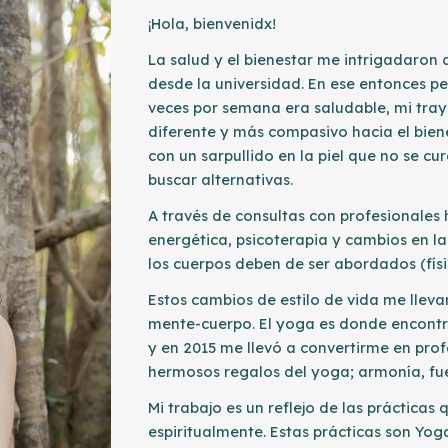
¡Hola, bienvenidx!
La salud y el bienestar m
e
intrigad
aron 
desde la universidad. En ese entonces pen
veces por semana era saludable, mi tr
diferente y más compasivo hacia el bi
con un sarpullido en la piel que no se c
buscar alternativas.
A través de consultas con profesionales 
energética, psicoterapia y cambios en la
los cuerpos deb
en de ser abordados
(fís
Estos cambios de estilo de vida me llevar
mente-cuerpo. El yoga es donde encontré
y en 2015 me llevó a convertirme en pro
hermosos regalos del yoga; armonía, fue
Mi trabajo es un reflejo de las prácticas
espiritualmente. Estas prácticas son Yog