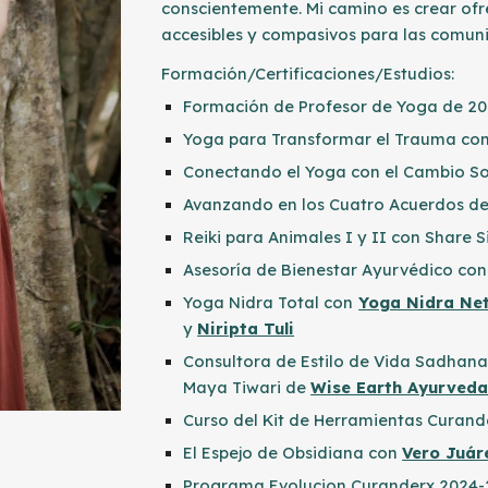
conscientemente. Mi camino es crear ofre
accesibles y compasivos para las comuni
Formación/Certificaciones/Estudios:
Formación de Profesor de Yoga de 20
Yoga para Transformar el Trauma co
Conectando el Yoga con el Cambio So
Avanzando en los Cuatro Acuerdos d
Reiki para Animales I y II con Share 
Asesoría de Bienestar Ayurvédico co
Yoga Nidra Total con
Yoga Nidra Ne
y
Niripta Tuli
Consultora de Estilo de Vida Sadhana
Maya Tiwari de
Wise Earth Ayurved
Curso del Kit de Herramientas Curan
El Espejo de Obsidiana con
Vero Juár
Programa Evolucion Curanderx 2024-2