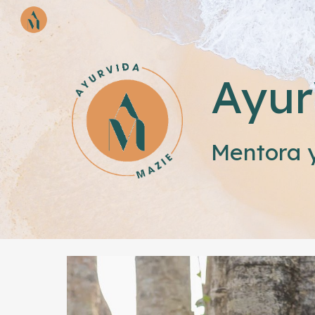
Sk
Ayur
Mentora 